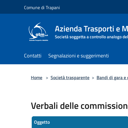
Salta al contenuto principale
Comune di Trapani
Azienda Trasporti e M
Società soggetta a controllo analogo de
Contatti
Segnalazioni e suggerimenti
Home
>
Società trasparente
>
Bandi di gara e 
Verbali delle commissioni
Oggetto