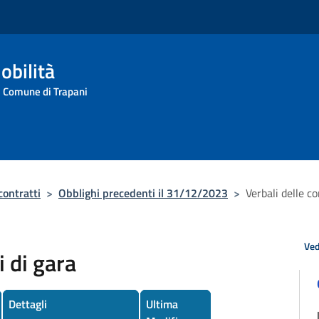
obilità
l Comune di Trapani
contratti
>
Obblighi precedenti il 31/12/2023
>
Verbali delle c
Ved
 di gara
Dettagli
Ultima