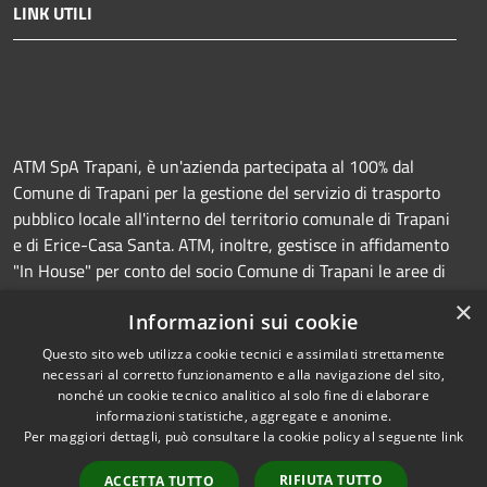
LINK UTILI
ATM SpA Trapani, è un'azienda partecipata al 100% dal
Comune di Trapani per la gestione del servizio di trasporto
pubblico locale all'interno del territorio comunale di Trapani
e di Erice-Casa Santa. ATM, inoltre, gestisce in affidamento
"In House" per conto del socio Comune di Trapani le aree di
sosta a pagamento (Strisce blu e parcheggi) e la
×
Informazioni sui cookie
manutenzione della segnaletica orizzontale e verticale.
Questo sito web utilizza cookie tecnici e assimilati strettamente
necessari al corretto funzionamento e alla navigazione del sito,
nonché un cookie tecnico analitico al solo fine di elaborare
informazioni statistiche, aggregate e anonime.
RSS
Copyright © 2026 • Azienda
Per maggiori dettagli, può consultare la cookie policy al seguente
link
Accessibilità
Trasporti e Mobilità • Powered
Privacy
Municipium
Accesso
by
•
RIFIUTA TUTTO
ACCETTA TUTTO