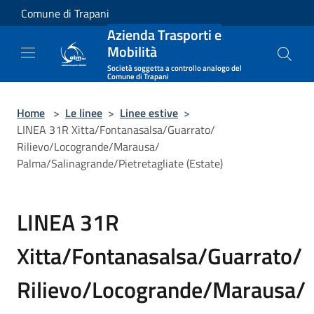
Salta al contenuto principale
Comune di Trapani
Azienda Trasporti e
Mobilità
Società soggetta a controllo analogo del
Comune di Trapani
Home
>
Le linee
>
Linee estive
>
LINEA 31R Xitta/Fontanasalsa/Guarrato/
Rilievo/Locogrande/Marausa/
Palma/Salinagrande/Pietretagliate (Estate)
LINEA 31R
Xitta/Fontanasalsa/Guarrato/
Rilievo/Locogrande/Marausa/