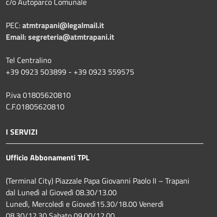
c/o Autoparco Comunale
PEC:
atmtrapani@legalmail.it
Email:
segreteria@atmtrapani.it
Tel Centralino
+39 0923 503899 - +39 0923 559575
P.iva 01805620810
C.F.01805620810
I SERVIZI
Ufficio Abbonamenti TPL
(Terminal City) Piazzale Papa Giovanni Paolo II – Trapani
dal Lunedì al Giovedì 08.30/13.00
Lunedì, Mercoledì e Giovedì15.30/18.00 Venerdì
08.30/12.30 Sabato 09.00/12.00