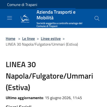
Salta al contenuto principale
Comune di Trapani
Azienda Trasporti e
Mobilità
Società soggetta a controllo analogo del
Comune di Trapani
Home
>
Le linee
>
Linee estive
>
LINEA 30 Napola/Fulgatore/Ummari (Estiva)
LINEA 30
Napola/Fulgatore/Ummari
(Estiva)
Ultimo aggiornamento
: 15 giugno 2026, 11:45