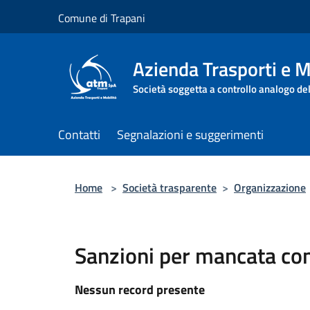
Salta al contenuto principale
Comune di Trapani
Azienda Trasporti e M
Società soggetta a controllo analogo de
Contatti
Segnalazioni e suggerimenti
Home
>
Società trasparente
>
Organizzazione
Sanzioni per mancata com
Nessun record presente