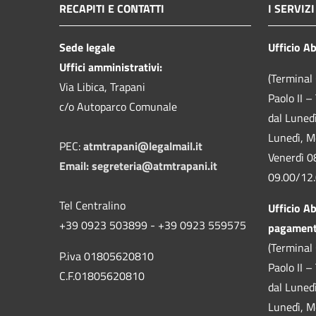
RECAPITI E CONTATTI
I SERVIZI
Sede legale
Ufficio A
Uffici amministrativi:
(Terminal 
Via Libica, Trapani
Paolo II –
c/o Autoparco Comunale
dal Luned
Lunedì, M
PEC:
atmtrapani@legalmail.it
Venerdì 0
Email:
segreteria@atmtrapani.it
09.00/12
Tel Centralino
Ufficio A
+39 0923 503899 - +39 0923 559575
pagamen
(Terminal 
P.iva 01805620810
Paolo II –
C.F.01805620810
dal Luned
Lunedì, M