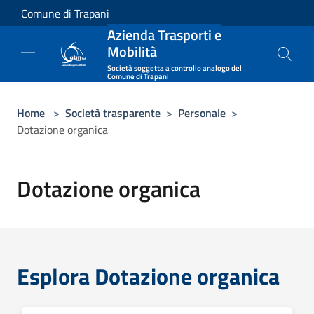
Salta al contenuto principale
Comune di Trapani
Azienda Trasporti e
Mobilità
Società soggetta a controllo analogo del
Comune di Trapani
Home
>
Società trasparente
>
Personale
>
Dotazione organica
Dotazione organica
Esplora Dotazione organica