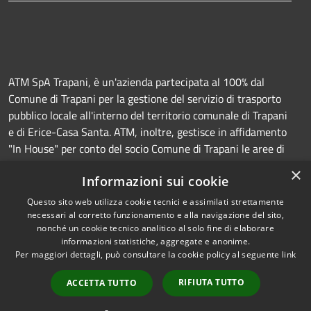
ATM SpA Trapani, è un'azienda partecipata al 100% dal
Comune di Trapani per la gestione del servizio di trasporto
pubblico locale all'interno del territorio comunale di Trapani
e di Erice-Casa Santa. ATM, inoltre, gestisce in affidamento
"In House" per conto del socio Comune di Trapani le aree di
sosta a pagamento (Strisce blu e parcheggi) e la
×
Informazioni sui cookie
manutenzione della segnaletica orizzontale e verticale.
Questo sito web utilizza cookie tecnici e assimilati strettamente
necessari al corretto funzionamento e alla navigazione del sito,
nonché un cookie tecnico analitico al solo fine di elaborare
informazioni statistiche, aggregate e anonime.
RSS
Copyright © 2026 • Azienda
Per maggiori dettagli, può consultare la cookie policy al seguente
link
Accessibilità
Trasporti e Mobilità • Powered
Privacy
Municipium
Accesso
by
•
RIFIUTA TUTTO
ACCETTA TUTTO
Cookie
redazione