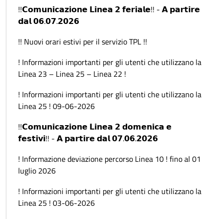
!!𝗖𝗼𝗺𝘂𝗻𝗶𝗰𝗮𝘇𝗶𝗼𝗻𝗲 𝗟𝗶𝗻𝗲𝗮 𝟮 𝗳𝗲𝗿𝗶𝗮𝗹𝗲!! - 𝗔 𝗽𝗮𝗿𝘁𝗶𝗿𝗲
𝗱𝗮𝗹 𝟬𝟲.𝟬𝟳.𝟮𝟬𝟮𝟲
!! Nuovi orari estivi per il servizio TPL !!
! Informazioni importanti per gli utenti che utilizzano la
Linea 23 – Linea 25 – Linea 22 !
! Informazioni importanti per gli utenti che utilizzano la
Linea 25 ! 09-06-2026
!!𝗖𝗼𝗺𝘂𝗻𝗶𝗰𝗮𝘇𝗶𝗼𝗻𝗲 𝗟𝗶𝗻𝗲𝗮 𝟮 𝗱𝗼𝗺𝗲𝗻𝗶𝗰𝗮 𝗲
𝗳𝗲𝘀𝘁𝗶𝘃𝗶!! - 𝗔 𝗽𝗮𝗿𝘁𝗶𝗿𝗲 𝗱𝗮𝗹 𝟬𝟳.𝟬𝟲.𝟮𝟬𝟮𝟲
! Informazione deviazione percorso Linea 10 ! fino al 01
luglio 2026
! Informazioni importanti per gli utenti che utilizzano la
Linea 25 ! 03-06-2026