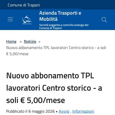
Salta al contenuto principale
Comune di Trapani
Azienda Trasporti e
Mobilità
Società soggetta a controllo analogo del
Comune di Trapani
Home
>
Notizie
>
Nuovo abbonamento TPL lavoratori Centro storico - a soli
€ 5,00/mese
Nuovo abbonamento TPL
lavoratori Centro storico - a
soli € 5,00/mese
Pubblicato il 6 maggio 2026 •
Avvisi
,
Informazioni