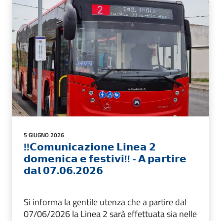
5 GIUGNO 2026
!!𝗖𝗼𝗺𝘂𝗻𝗶𝗰𝗮𝘇𝗶𝗼𝗻𝗲 𝗟𝗶𝗻𝗲𝗮 𝟮
𝗱𝗼𝗺𝗲𝗻𝗶𝗰𝗮 𝗲 𝗳𝗲𝘀𝘁𝗶𝘃𝗶!! - 𝗔 𝗽𝗮𝗿𝘁𝗶𝗿𝗲
𝗱𝗮𝗹 𝟬𝟳.𝟬𝟲.𝟮𝟬𝟮𝟲
Si informa la gentile utenza che a partire dal
07/06/2026 la Linea 2 sarà effettuata sia nelle