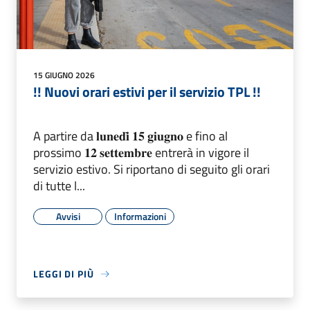
15 GIUGNO 2026
!! Nuovi orari estivi per il servizio TPL !!
A partire da 𝐥𝐮𝐧𝐞𝐝𝐢̀ 𝟏𝟓 𝐠𝐢𝐮𝐠𝐧𝐨 e fino al
prossimo 𝟏𝟐 𝐬𝐞𝐭𝐭𝐞𝐦𝐛𝐫𝐞 entrerà in vigore il
servizio estivo. Si riportano di seguito gli orari
di tutte l...
Avvisi
Informazioni
LEGGI DI PIÙ