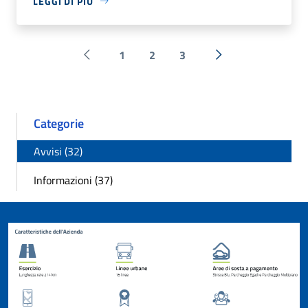
LEGGI DI PIÙ
1
2
3
Pagina precedente
Successiva »
Categorie
Avvisi (32)
Informazioni (37)