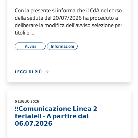
Con la presente si informa che il CdA nel corso
della seduta del 20/07/2026 ha proceduto a
deliberare la modifica dell'avviso selezione per
titoli e ...
Avvisi
Informazioni
LEGGI DI PIÙ
6 LUGLIO 2026
!!𝗖𝗼𝗺𝘂𝗻𝗶𝗰𝗮𝘇𝗶𝗼𝗻𝗲 𝗟𝗶𝗻𝗲𝗮 𝟮
𝗳𝗲𝗿𝗶𝗮𝗹𝗲!! - 𝗔 𝗽𝗮𝗿𝘁𝗶𝗿𝗲 𝗱𝗮𝗹
𝟬𝟲.𝟬𝟳.𝟮𝟬𝟮𝟲