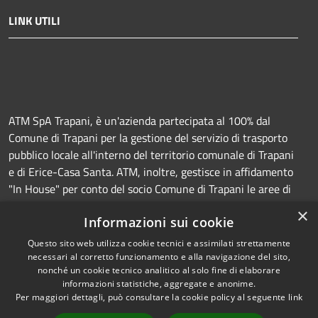
LINK UTILI
ATM SpA Trapani, è un'azienda partecipata al 100% dal
Comune di Trapani per la gestione del servizio di trasporto
pubblico locale all'interno del territorio comunale di Trapani
e di Erice-Casa Santa. ATM, inoltre, gestisce in affidamento
"In House" per conto del socio Comune di Trapani le aree di
sosta a pagamento (Strisce blu e parcheggi) e la
×
Informazioni sui cookie
manutenzione della segnaletica orizzontale e verticale.
Questo sito web utilizza cookie tecnici e assimilati strettamente
necessari al corretto funzionamento e alla navigazione del sito,
nonché un cookie tecnico analitico al solo fine di elaborare
informazioni statistiche, aggregate e anonime.
RSS
Copyright © 2026 • Azienda
Per maggiori dettagli, può consultare la cookie policy al seguente
link
Accessibilità
Trasporti e Mobilità • Powered