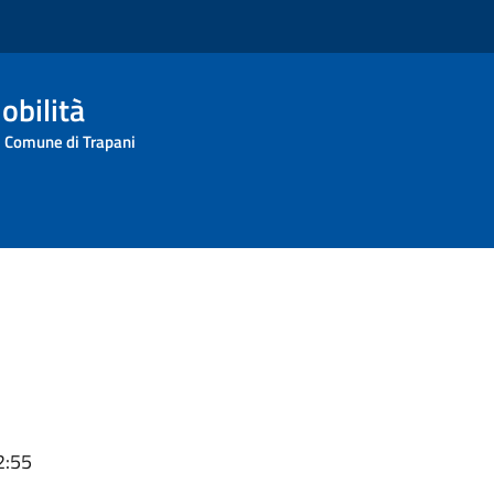
obilità
l Comune di Trapani
2:55