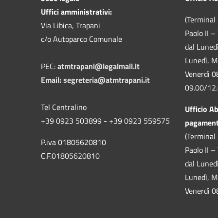
Uffici amministrativi:
(Terminal 
Via Libica, Trapani
Paolo II –
c/o Autoparco Comunale
dal Luned
Lunedì, M
PEC:
atmtrapani@legalmail.it
Venerdì 0
Email:
segreteria@atmtrapani.it
09.00/12
Tel Centralino
Ufficio A
+39 0923 503899 - +39 0923 559575
pagamen
(Terminal 
P.iva 01805620810
Paolo II –
C.F.01805620810
dal Luned
Lunedì, M
Venerdì 0