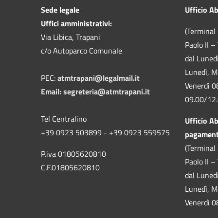
Sede legale
Ufficio A
Uffici amministrativi:
(Terminal 
Via Libica, Trapani
Paolo II –
c/o Autoparco Comunale
dal Luned
Lunedì, M
PEC:
atmtrapani@legalmail.it
Venerdì 0
Email:
segreteria@atmtrapani.it
09.00/12
Tel Centralino
Ufficio A
+39 0923 503899 - +39 0923 559575
pagamen
(Terminal 
P.iva 01805620810
Paolo II –
C.F.01805620810
dal Luned
Lunedì, M
Venerdì 0