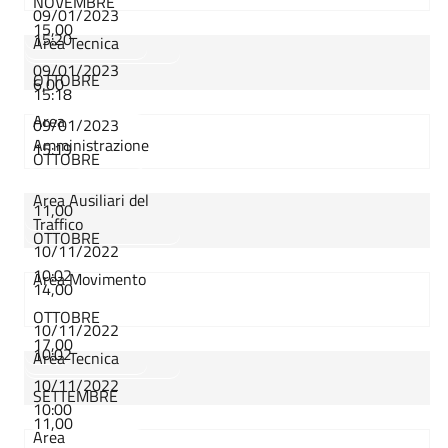
NOVEMBRE
09/01/2023
15,00
15:20
Area Tecnica
09/01/2023
OTTOBRE
6,00
15:18
Area
09/01/2023
Amministrazione
15:19
OTTOBRE
Area Ausiliari del
11,00
Traffico
OTTOBRE
10/11/2022
10:02
Area Movimento
14,00
OTTOBRE
10/11/2022
17,00
10:02
Area Tecnica
10/11/2022
SETTEMBRE
10:00
11,00
Area