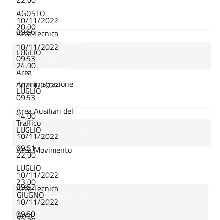
AGOSTO
10/11/2022
28,00
09:56
Area Tecnica
10/11/2022
LUGLIO
09:53
24,00
Area
Amministrazione
10/11/2022
LUGLIO
09:53
Area Ausiliari del
14,00
Traffico
LUGLIO
10/11/2022
09:51
Area Movimento
22,00
LUGLIO
10/11/2022
23,00
09:52
Area Tecnica
GIUGNO
10/11/2022
09:50
Area