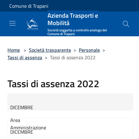
Salta al contenuto principale
Comune di Trapani
Azienda Trasporti e
Mobilità
Società soggetta a controllo analogo del
Comune di Trapani
Home
>
Società trasparente
>
Personale
>
Tassi di assenza
>
Tassi di assenza 2022
Tassi di assenza 2022
DICEMBRE
Area
Amministrazione
DICEMBRE