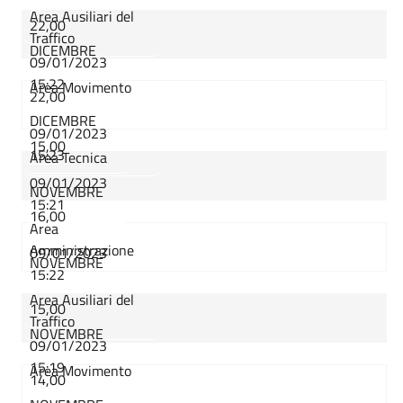
Area Ausiliari del
22,00
Traffico
DICEMBRE
09/01/2023
15:22
Area Movimento
22,00
DICEMBRE
09/01/2023
15,00
15:23
Area Tecnica
09/01/2023
NOVEMBRE
15:21
16,00
Area
Amministrazione
09/01/2023
NOVEMBRE
15:22
Area Ausiliari del
15,00
Traffico
NOVEMBRE
09/01/2023
15:19
Area Movimento
14,00