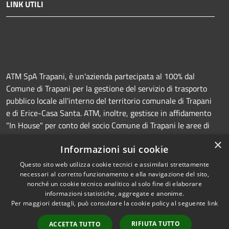
LINK UTILI
ATM SpA Trapani, è un'azienda partecipata al 100% dal
Comune di Trapani per la gestione del servizio di trasporto
pubblico locale all'interno del territorio comunale di Trapani
e di Erice-Casa Santa. ATM, inoltre, gestisce in affidamento
"In House" per conto del socio Comune di Trapani le aree di
sosta a pagamento (Strisce blu e parcheggi) e la
×
Informazioni sui cookie
manutenzione della segnaletica orizzontale e verticale.
Questo sito web utilizza cookie tecnici e assimilati strettamente
necessari al corretto funzionamento e alla navigazione del sito,
nonché un cookie tecnico analitico al solo fine di elaborare
informazioni statistiche, aggregate e anonime.
RSS
Copyright © 2026 • Azienda
Per maggiori dettagli, può consultare la cookie policy al seguente
link
Accessibilità
Trasporti e Mobilità • Powered
Privacy
Municipium
Accesso
by
•
RIFIUTA TUTTO
ACCETTA TUTTO