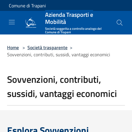
Salta al contenuto principale
Comune di Trapani
Azienda Trasporti e
Mobilità
Società soggetta a controllo analogo del
Comune di Trapani
Home
>
Società trasparente
>
Sovvenzioni, contributi, sussidi, vantaggi economici
Sovvenzioni, contributi,
sussidi, vantaggi economici
Esplora Sovvenzioni,