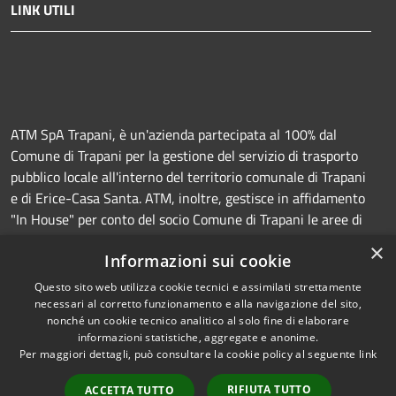
LINK UTILI
ATM SpA Trapani, è un'azienda partecipata al 100% dal
Comune di Trapani per la gestione del servizio di trasporto
pubblico locale all'interno del territorio comunale di Trapani
e di Erice-Casa Santa. ATM, inoltre, gestisce in affidamento
"In House" per conto del socio Comune di Trapani le aree di
sosta a pagamento (Strisce blu e parcheggi) e la
×
Informazioni sui cookie
manutenzione della segnaletica orizzontale e verticale.
Questo sito web utilizza cookie tecnici e assimilati strettamente
necessari al corretto funzionamento e alla navigazione del sito,
nonché un cookie tecnico analitico al solo fine di elaborare
informazioni statistiche, aggregate e anonime.
RSS
Copyright © 2026 • Azienda
Per maggiori dettagli, può consultare la cookie policy al seguente
link
Accessibilità
Trasporti e Mobilità • Powered
Privacy
Municipium
Accesso
by
•
RIFIUTA TUTTO
ACCETTA TUTTO