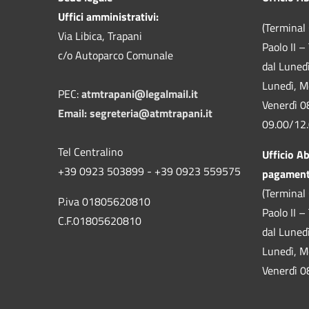
Uffici amministrativi:
(Terminal 
Via Libica, Trapani
Paolo II –
c/o Autoparco Comunale
dal Luned
Lunedì, M
PEC:
atmtrapani@legalmail.it
Venerdì 0
Email:
segreteria@atmtrapani.it
09.00/12
Tel Centralino
Ufficio A
+39 0923 503899 - +39 0923 559575
pagamen
(Terminal 
P.iva 01805620810
Paolo II –
C.F.01805620810
dal Luned
Lunedì, M
Venerdì 0