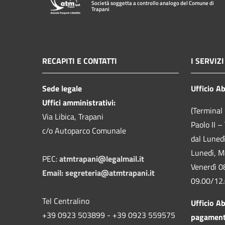
Società soggetta a controllo analogo del Comune di
Trapani
RECAPITI E CONTATTI
I SERVIZI
Sede legale
Ufficio A
Uffici amministrativi:
(Terminal 
Via Libica, Trapani
Paolo II –
c/o Autoparco Comunale
dal Luned
Lunedì, M
PEC:
atmtrapani@legalmail.it
Venerdì 0
Email:
segreteria@atmtrapani.it
09.00/12
Tel Centralino
Ufficio A
+39 0923 503899 - +39 0923 559575
pagamen