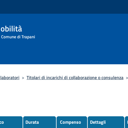
obilità
l Comune di Trapani
laboratori
>
Titolari di incarichi di collaborazione o consulenza
co
Durata
Compenso
Dettagli