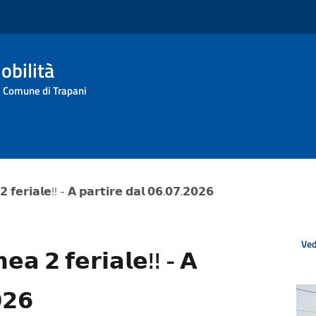
obilità
l Comune di Trapani
 𝗳𝗲𝗿𝗶𝗮𝗹𝗲!! - 𝗔 𝗽𝗮𝗿𝘁𝗶𝗿𝗲 𝗱𝗮𝗹 𝟬𝟲.𝟬𝟳.𝟮𝟬𝟮𝟲
Ved
𝗲𝗮 𝟮 𝗳𝗲𝗿𝗶𝗮𝗹𝗲!! - 𝗔
𝟮𝟲