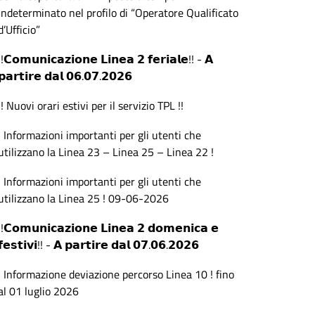
indeterminato nel profilo di “Operatore Qualificato
d’Ufficio”
!!𝗖𝗼𝗺𝘂𝗻𝗶𝗰𝗮𝘇𝗶𝗼𝗻𝗲 𝗟𝗶𝗻𝗲𝗮 𝟮 𝗳𝗲𝗿𝗶𝗮𝗹𝗲!! - 𝗔
𝗽𝗮𝗿𝘁𝗶𝗿𝗲 𝗱𝗮𝗹 𝟬𝟲.𝟬𝟳.𝟮𝟬𝟮𝟲
!! Nuovi orari estivi per il servizio TPL !!
! Informazioni importanti per gli utenti che
utilizzano la Linea 23 – Linea 25 – Linea 22 !
! Informazioni importanti per gli utenti che
utilizzano la Linea 25 ! 09-06-2026
!!𝗖𝗼𝗺𝘂𝗻𝗶𝗰𝗮𝘇𝗶𝗼𝗻𝗲 𝗟𝗶𝗻𝗲𝗮 𝟮 𝗱𝗼𝗺𝗲𝗻𝗶𝗰𝗮 𝗲
𝗳𝗲𝘀𝘁𝗶𝘃𝗶!! - 𝗔 𝗽𝗮𝗿𝘁𝗶𝗿𝗲 𝗱𝗮𝗹 𝟬𝟳.𝟬𝟲.𝟮𝟬𝟮𝟲
! Informazione deviazione percorso Linea 10 ! fino
al 01 luglio 2026