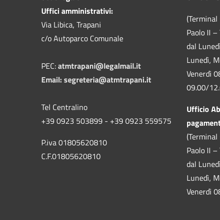
Uffici amministrativi:
(Terminal 
Via Libica, Trapani
Paolo II –
c/o Autoparco Comunale
dal Luned
Lunedì, M
PEC:
atmtrapani@legalmail.it
Venerdì 0
Email:
segreteria@atmtrapani.it
09.00/12
Tel Centralino
Ufficio A
+39 0923 503899 - +39 0923 559575
pagamen
(Terminal 
P.iva 01805620810
Paolo II –
C.F.01805620810
dal Luned
Lunedì, M
Venerdì 0