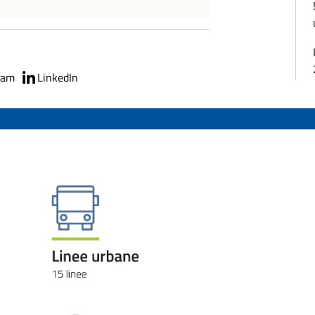
ram
LinkedIn