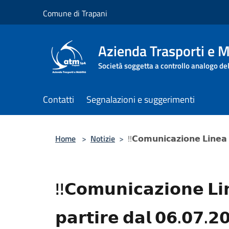
Salta al contenuto principale
Comune di Trapani
Azienda Trasporti e M
Società soggetta a controllo analogo de
Contatti
Segnalazioni e suggerimenti
Home
>
Notizie
>
!!𝗖𝗼𝗺𝘂𝗻𝗶𝗰𝗮𝘇𝗶𝗼𝗻𝗲 𝗟𝗶𝗻𝗲𝗮 
!!𝗖𝗼𝗺𝘂𝗻𝗶𝗰𝗮𝘇𝗶𝗼𝗻𝗲 𝗟𝗶𝗻
𝗽𝗮𝗿𝘁𝗶𝗿𝗲 𝗱𝗮𝗹 𝟬𝟲.𝟬𝟳.𝟮