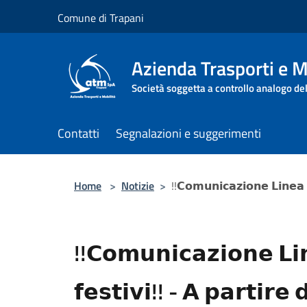
Salta al contenuto principale
Comune di Trapani
Azienda Trasporti e M
Società soggetta a controllo analogo de
Contatti
Segnalazioni e suggerimenti
Home
>
Notizie
>
!!𝗖𝗼𝗺𝘂𝗻𝗶𝗰𝗮𝘇𝗶𝗼𝗻𝗲 𝗟𝗶𝗻𝗲𝗮 
!!𝗖𝗼𝗺𝘂𝗻𝗶𝗰𝗮𝘇𝗶𝗼𝗻𝗲 𝗟𝗶
𝗳𝗲𝘀𝘁𝗶𝘃𝗶!! - 𝗔 𝗽𝗮𝗿𝘁𝗶𝗿𝗲