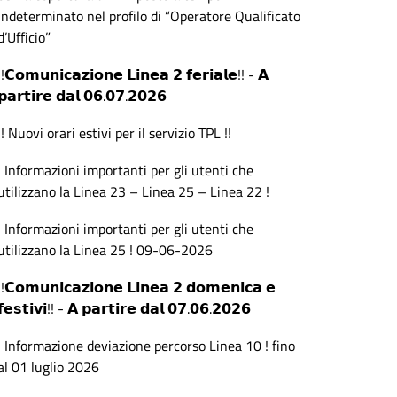
indeterminato nel profilo di “Operatore Qualificato
d’Ufficio”
!!𝗖𝗼𝗺𝘂𝗻𝗶𝗰𝗮𝘇𝗶𝗼𝗻𝗲 𝗟𝗶𝗻𝗲𝗮 𝟮 𝗳𝗲𝗿𝗶𝗮𝗹𝗲!! - 𝗔
𝗽𝗮𝗿𝘁𝗶𝗿𝗲 𝗱𝗮𝗹 𝟬𝟲.𝟬𝟳.𝟮𝟬𝟮𝟲
!! Nuovi orari estivi per il servizio TPL !!
! Informazioni importanti per gli utenti che
utilizzano la Linea 23 – Linea 25 – Linea 22 !
! Informazioni importanti per gli utenti che
utilizzano la Linea 25 ! 09-06-2026
!!𝗖𝗼𝗺𝘂𝗻𝗶𝗰𝗮𝘇𝗶𝗼𝗻𝗲 𝗟𝗶𝗻𝗲𝗮 𝟮 𝗱𝗼𝗺𝗲𝗻𝗶𝗰𝗮 𝗲
𝗳𝗲𝘀𝘁𝗶𝘃𝗶!! - 𝗔 𝗽𝗮𝗿𝘁𝗶𝗿𝗲 𝗱𝗮𝗹 𝟬𝟳.𝟬𝟲.𝟮𝟬𝟮𝟲
! Informazione deviazione percorso Linea 10 ! fino
al 01 luglio 2026