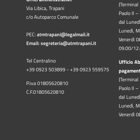
(Terminal 
Via Libica, Trapani
Paolo II –
c/o Autoparco Comunale
dal Luned
Lunedì, M
PEC:
atmtrapani@legalmail.it
Venerdì 0
Email:
segreteria@atmtrapani.it
09.00/12
Tel Centralino
Ufficio A
+39 0923 503899 - +39 0923 559575
pagamen
(Terminal 
P.iva 01805620810
Paolo II –
C.F.01805620810
dal Luned
Lunedì, M
Venerdì 0