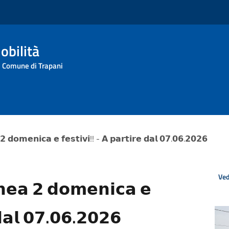
obilità
l Comune di Trapani
𝟮 𝗱𝗼𝗺𝗲𝗻𝗶𝗰𝗮 𝗲 𝗳𝗲𝘀𝘁𝗶𝘃𝗶!! - 𝗔 𝗽𝗮𝗿𝘁𝗶𝗿𝗲 𝗱𝗮𝗹 𝟬𝟳.𝟬𝟲.𝟮𝟬𝟮𝟲
Ved
𝗻𝗲𝗮 𝟮 𝗱𝗼𝗺𝗲𝗻𝗶𝗰𝗮 𝗲
 𝗱𝗮𝗹 𝟬𝟳.𝟬𝟲.𝟮𝟬𝟮𝟲