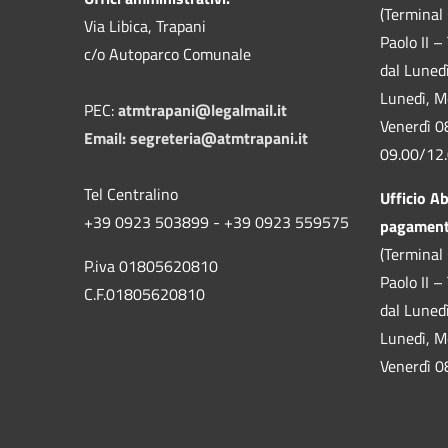
(Terminal 
Via Libica, Trapani
Paolo II –
c/o Autoparco Comunale
dal Luned
Lunedì, M
PEC:
atmtrapani@legalmail.it
Venerdì 0
Email:
segreteria@atmtrapani.it
09.00/12
Tel Centralino
Ufficio A
+39 0923 503899 - +39 0923 559575
pagamen
(Terminal 
P.iva 01805620810
Paolo II –
C.F.01805620810
dal Luned
Lunedì, M
Venerdì 0