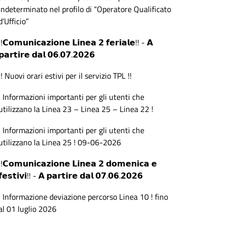
indeterminato nel profilo di “Operatore Qualificato
d’Ufficio”
!!𝗖𝗼𝗺𝘂𝗻𝗶𝗰𝗮𝘇𝗶𝗼𝗻𝗲 𝗟𝗶𝗻𝗲𝗮 𝟮 𝗳𝗲𝗿𝗶𝗮𝗹𝗲!! - 𝗔
𝗽𝗮𝗿𝘁𝗶𝗿𝗲 𝗱𝗮𝗹 𝟬𝟲.𝟬𝟳.𝟮𝟬𝟮𝟲
!! Nuovi orari estivi per il servizio TPL !!
! Informazioni importanti per gli utenti che
utilizzano la Linea 23 – Linea 25 – Linea 22 !
! Informazioni importanti per gli utenti che
utilizzano la Linea 25 ! 09-06-2026
!!𝗖𝗼𝗺𝘂𝗻𝗶𝗰𝗮𝘇𝗶𝗼𝗻𝗲 𝗟𝗶𝗻𝗲𝗮 𝟮 𝗱𝗼𝗺𝗲𝗻𝗶𝗰𝗮 𝗲
𝗳𝗲𝘀𝘁𝗶𝘃𝗶!! - 𝗔 𝗽𝗮𝗿𝘁𝗶𝗿𝗲 𝗱𝗮𝗹 𝟬𝟳.𝟬𝟲.𝟮𝟬𝟮𝟲
! Informazione deviazione percorso Linea 10 ! fino
al 01 luglio 2026