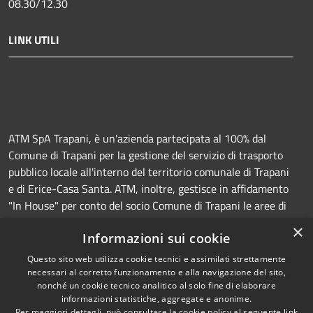
08.30/12.30
LINK UTILI
ATM SpA Trapani, è un'azienda partecipata al 100% dal
Comune di Trapani per la gestione del servizio di trasporto
pubblico locale all'interno del territorio comunale di Trapani
e di Erice-Casa Santa. ATM, inoltre, gestisce in affidamento
"In House" per conto del socio Comune di Trapani le aree di
sosta a pagamento (Strisce blu e parcheggi) e la
×
Informazioni sui cookie
manutenzione della segnaletica orizzontale e verticale.
Questo sito web utilizza cookie tecnici e assimilati strettamente
necessari al corretto funzionamento e alla navigazione del sito,
nonché un cookie tecnico analitico al solo fine di elaborare
informazioni statistiche, aggregate e anonime.
RSS
Copyright © 2026 • Azienda
Per maggiori dettagli, può consultare la cookie policy al seguente
link